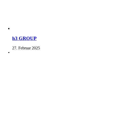
h3 GROUP
27. Februar 2025
1
2
→
H3 Group
Chemnitzer Str. 10a
09350 Lichtenstein